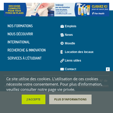
NOS FORMATIONS
Emplois
NOUS DÉCOUVRIR
News
INTERNATIONAL
Moodle
RECHERCHE & INNOVATION
Location des locaux
SERVICES À L'ÉTUDIANT
Liens utiles
Contact
Ce site utilise des cookies. L’utilisation de ces cookies
CPSI - Avenue Hippocrate, 91-1200 Bruxelles / Tél: 02/762.34.45 / N° de
nécessite votre consentement. Pour plus d’information,
compte CPSI : BE06 1917 2234 5222 / A website by
Business & Decision
veuillez consulter notre page vie privée.
J'ACCEPTE
PLUS D'INFORMATIONS