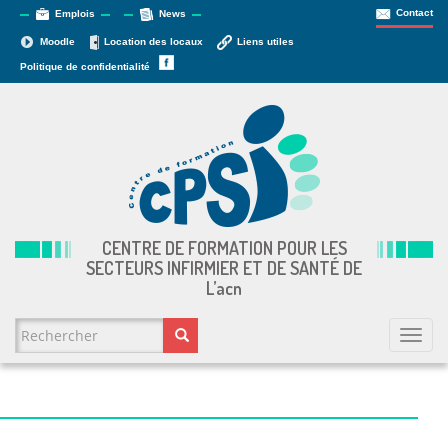
Contact
Emplois
News
Moodle
Location des locaux
Liens utiles
Politique de confidentialité
CENTRE DE FORMATION POUR LES
SECTEURS INFIRMIER ET DE SANTÉ DE
L’
acn
FORMULAIRE DE RECHERCHE
Togg
navi
Rechercher