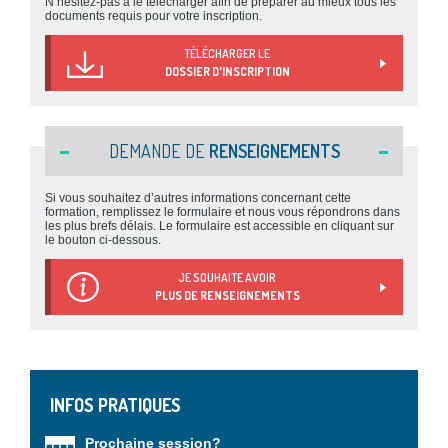
N’hésitez-pas à le télécharger afin de préparer au mieux tous les
documents requis pour votre inscription.
TÉLÉCHARGER LE
DOSSIER D'INSCRIPTION
DEMANDE DE
RENSEIGNEMENTS
Si vous souhaitez d’autres informations concernant cette
formation, remplissez le formulaire et nous vous répondrons dans
les plus brefs délais. Le formulaire est accessible en cliquant sur
le bouton ci-dessous.
JE SOUHAITE AVOIR
PLUS DE RENSEIGNEMENTS
INFOS PRATIQUES
Prochaine session?