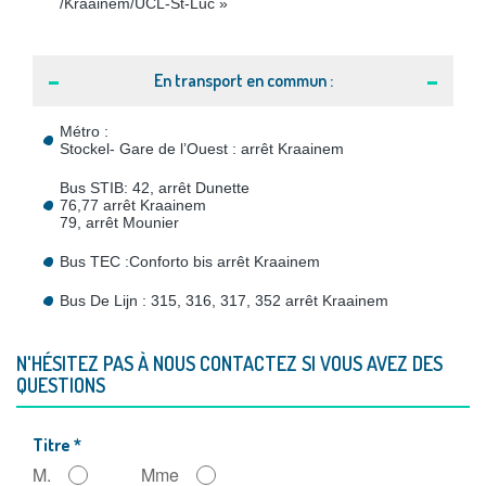
/Kraainem/UCL-St-Luc »
En transport en commun :
Métro :
Stockel- Gare de l’Ouest : arrêt Kraainem
Bus STIB: 42, arrêt Dunette
76,77 arrêt Kraainem
79, arrêt Mounier
Bus TEC :Conforto bis arrêt Kraainem
Bus De Lijn : 315, 316, 317, 352 arrêt Kraainem
N'HÉSITEZ PAS À NOUS CONTACTEZ SI VOUS AVEZ DES
QUESTIONS
Titre
*
M.
Mme