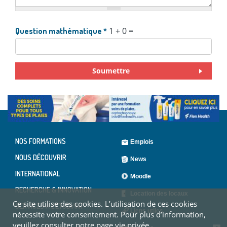
1 + 0 =
Question mathématique
*
Soumettre
NOS FORMATIONS
Emplois
NOUS DÉCOUVRIR
News
INTERNATIONAL
Moodle
RECHERCHE & INNOVATION
Location des locaux
Ce site utilise des cookies. L’utilisation de ces cookies
SERVICES À L'ÉTUDIANT
Liens utiles
nécessite votre consentement. Pour plus d’information,
veuillez consulter notre page vie privée.