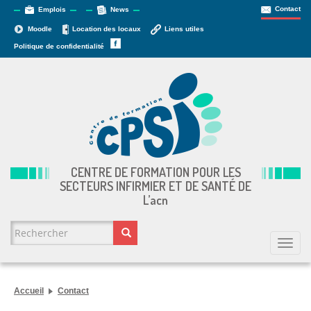
Contact
Emplois
News
Moodle
Location des locaux
Liens utiles
Politique de confidentialité
CENTRE DE FORMATION POUR LES
SECTEURS INFIRMIER ET DE SANTÉ DE
L’
acn
FORMULAIRE DE RECHERCHE
Togg
navi
Rechercher
Accueil
Contact