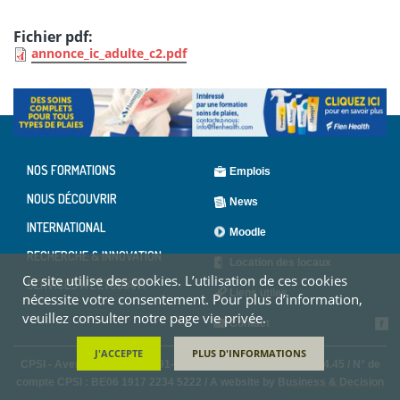
Fichier pdf:
annonce_ic_adulte_c2.pdf
NOS FORMATIONS
Emplois
NOUS DÉCOUVRIR
News
INTERNATIONAL
Moodle
RECHERCHE & INNOVATION
Location des locaux
Ce site utilise des cookies. L’utilisation de ces cookies
SERVICES À L'ÉTUDIANT
Liens utiles
nécessite votre consentement. Pour plus d’information,
veuillez consulter notre page vie privée.
Contact
J'ACCEPTE
PLUS D'INFORMATIONS
CPSI - Avenue Hippocrate, 91-1200 Bruxelles / Tél: 02/762.34.45 / N° de
compte CPSI : BE06 1917 2234 5222 / A website by
Business & Decision